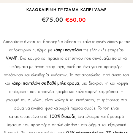
ΚΑΛΟΚΑΙΡΙΝΗ ΠΥΤΖΑΜΑ ΚΑΠΡΙ VAMP
€
75.00
€
60.00
Απολαύστε άνεση και δροσερή αίσθηση τις καλοκαιρινές νύχτες με την
καλοκαιρινή πυτζάμα με
κάπρι παντελόνι
της ελληνικής εταιρείας
VAMP
. Ένα κομψό και πρακτικό σετ ύπνου που συνδυάζει ποιοτικά
υφάσματα με άνετη εφαρμογή, σχεδιασμένο για να προσφέρει
χαλάρωση και ελευθερία κινήσεων. Το σετ αποτελείται από άνετο τοπ
και
κάπρι παντελόνι σε βαθύ μπλε χρώμα
, μια διαχρονική και κομψή
απόχρωση που αποπνέει ηρεμία και καλοκαιρινή κομψότητα. Η
γραμμή του συνόλου είναι χαλαρή και ευχάριστη, επιτρέποντας στο
σώμα να κινείται φυσικά χωρίς περιορισμούς. Το τοπ είναι
κατασκευασμένο από
100% βισκόζη
, ένα ελαφρύ και δροσερό
ύφασμα που προσφέρει απαλή αίσθηση στο δέρμα και εξαιρετική