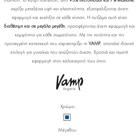
διαπνοή. Το κάπρι παντελόνι, από
93% micromodal και 7% elastane
,
χαρίζει μεταξένια υφή και ελαστικότητα, εξασφαλίζοντας άνετη
εφαρμογή και ευελιξία σε κάθε κίνηση. Η πυτζάμα αυτή είναι
διαθέσιμη και σε μεγάλα μεγέθη
, προσφέροντας άνετη εφαρμογή και
κομψότητα για κάθε σωματότυπο. Με την ποιότητα και την
προσεγμένη κατασκευή που χαρακτηρίζει τη
VAMP
, αποτελεί ιδανική
επιλογή για γυναίκες που αναζητούν άνεση, δροσιά και σωστή
εφαρμογή στον καλοκαιρινό τους ύπνο.
Χρώμα
:
Μέγεθος
: