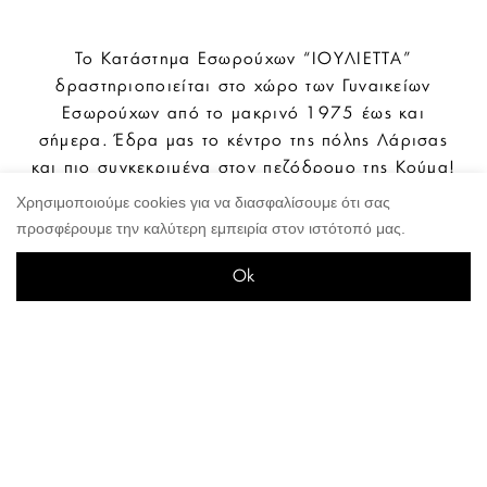
Το Κατάστημα Εσωρούχων “ΙΟΥΛΙΕΤΤΑ”
δραστηριοποιείται στο χώρο των Γυναικείων
Εσωρούχων από το μακρινό 1975 έως και
σήμερα. Έδρα μας το κέντρο της πόλης Λάρισας
και πιο συγκεκριμένα στον πεζόδρομο της Κούμα!
Προϊόντα με γούστο και φινέτσα είναι συνώνυμα
Χρησιμοποιούμε cookies για να διασφαλίσουμε ότι σας
του ονόματος μας. Το Κατάστημα μας παρέχει
προσφέρουμε την καλύτερη εμπειρία στον ιστότοπό μας.
υψηλής ποιότητας κι αισθητικής γυναικεία
εσώρουχα, πιτζάμες, νυχτικά , ρόμπες , φόρμες,
Ok
καλσόν καθώς επίσης και μαγιό! Με σεβασμό
πάντα στη ποιότητα και στον πελάτη είμαστε
πρόθυμοι να σας εξυπηρετήσουμε και να φανούμε
αντάξιοι των προσδοκιών σας. Με αγάπη,
υπευθυνότητα κι επαγγελματισμό προσφέρουμε
στους πελάτες μας ξεχωριστά είδη που
διακρίνονται για την ποιότητα τους και το