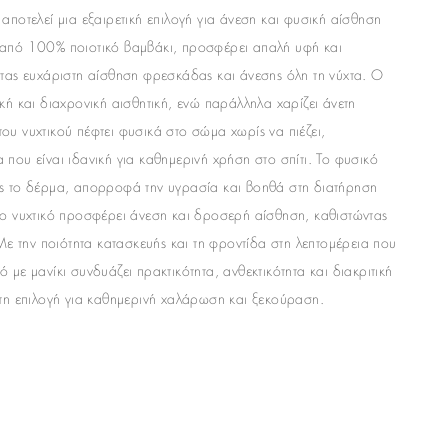
αποτελεί μια εξαιρετική επιλογή για άνεση και φυσική αίσθηση
 από 100% ποιοτικό βαμβάκι, προσφέρει απαλή υφή και
ντας ευχάριστη αίσθηση φρεσκάδας και άνεσης όλη τη νύχτα. Ο
κή και διαχρονική αισθητική, ενώ παράλληλα χαρίζει άνετη
ου νυχτικού πέφτει φυσικά στο σώμα χωρίς να πιέζει,
που είναι ιδανική για καθημερινή χρήση στο σπίτι. Το φυσικό
ος το δέρμα, απορροφά την υγρασία και βοηθά στη διατήρηση
το νυχτικό προσφέρει άνεση και δροσερή αίσθηση, καθιστώντας
 Με την ποιότητα κατασκευής και τη φροντίδα στη λεπτομέρεια που
με μανίκι συνδυάζει πρακτικότητα, ανθεκτικότητα και διακριτική
ετη επιλογή για καθημερινή χαλάρωση και ξεκούραση.