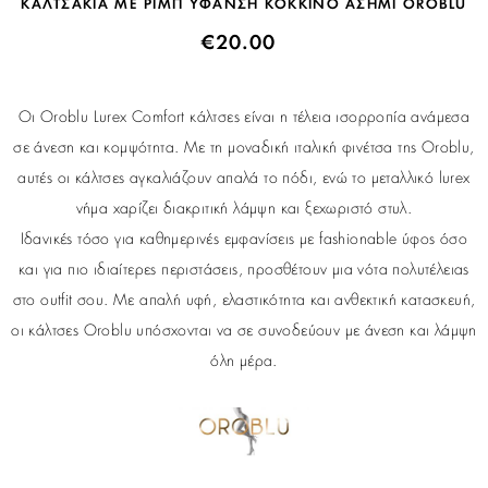
ΚΑΛΤΣΑΚΙΑ ΜΕ ΡΙΜΠ ΥΦΑΝΣΗ ΚΟΚΚΙΝΟ ΑΣΗΜΙ OROBLU
€
20.00
Οι Oroblu Lurex Comfort κάλτσες είναι η τέλεια ισορροπία ανάμεσα
σε άνεση και κομψότητα. Με τη μοναδική ιταλική φινέτσα της Oroblu,
αυτές οι κάλτσες αγκαλιάζουν απαλά το πόδι, ενώ το μεταλλικό lurex
νήμα χαρίζει διακριτική λάμψη και ξεχωριστό στυλ.
Ιδανικές τόσο για καθημερινές εμφανίσεις με fashionable ύφος όσο
και για πιο ιδιαίτερες περιστάσεις, προσθέτουν μια νότα πολυτέλειας
στο outfit σου. Με απαλή υφή, ελαστικότητα και ανθεκτική κατασκευή,
οι κάλτσες Oroblu υπόσχονται να σε συνοδεύουν με άνεση και λάμψη
όλη μέρα.