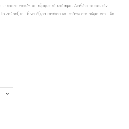
με υπέροχο ντεσέν και εξαιρετικό κράτημα. Διαθέτει το σουτιέν
 Το λούρεξ του δίνει έξτρα φινέτσα και επάνω στο σώμα σας , θα