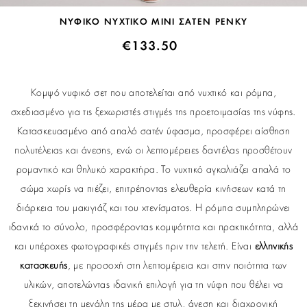
ΝΥΦΙΚΟ ΝΥΧΤΙΚΟ MINI ΣΑΤΕΝ PENKY
€
133.50
Κομψό νυφικό σετ που αποτελείται από νυχτικό και ρόμπα,
σχεδιασμένο για τις ξεχωριστές στιγμές της προετοιμασίας της νύφης.
Κατασκευασμένο από απαλό σατέν ύφασμα, προσφέρει αίσθηση
πολυτέλειας και άνεσης, ενώ οι λεπτομέρειες δαντέλας προσθέτουν
ρομαντικό και θηλυκό χαρακτήρα. Το νυχτικό αγκαλιάζει απαλά το
σώμα χωρίς να πιέζει, επιτρέποντας ελευθερία κινήσεων κατά τη
διάρκεια του μακιγιάζ και του χτενίσματος. Η ρόμπα συμπληρώνει
ιδανικά το σύνολο, προσφέροντας κομψότητα και πρακτικότητα, αλλά
και υπέροχες φωτογραφικές στιγμές πριν την τελετή. Είναι
ελληνικής
κατασκευής
, με προσοχή στη λεπτομέρεια και στην ποιότητα των
υλικών, αποτελώντας ιδανική επιλογή για τη νύφη που θέλει να
ξεκινήσει τη μεγάλη της μέρα με στυλ, άνεση και διαχρονική