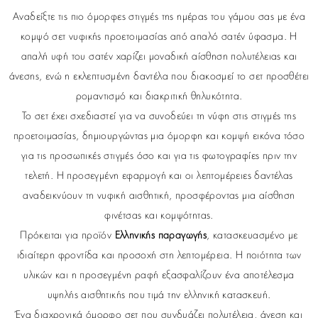
Αναδείξτε τις πιο όμορφες στιγμές της ημέρας του γάμου σας με ένα
κομψό σετ νυφικής προετοιμασίας από απαλό σατέν ύφασμα. Η
απαλή υφή του σατέν χαρίζει μοναδική αίσθηση πολυτέλειας και
άνεσης, ενώ η εκλεπτυσμένη δαντέλα που διακοσμεί το σετ προσθέτει
ρομαντισμό και διακριτική θηλυκότητα.
Το σετ έχει σχεδιαστεί για να συνοδεύει τη νύφη στις στιγμές της
προετοιμασίας, δημιουργώντας μια όμορφη και κομψή εικόνα τόσο
για τις προσωπικές στιγμές όσο και για τις φωτογραφίες πριν την
τελετή. Η προσεγμένη εφαρμογή και οι λεπτομέρειες δαντέλας
αναδεικνύουν τη νυφική αισθητική, προσφέροντας μια αίσθηση
φινέτσας και κομψότητας.
Πρόκειται για προϊόν
Ελληνικής παραγωγής
, κατασκευασμένο με
ιδιαίτερη φροντίδα και προσοχή στη λεπτομέρεια. Η ποιότητα των
υλικών και η προσεγμένη ραφή εξασφαλίζουν ένα αποτέλεσμα
υψηλής αισθητικής που τιμά την ελληνική κατασκευή.
Ένα διαχρονικά όμορφο σετ που συνδυάζει πολυτέλεια, άνεση και