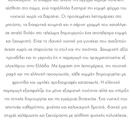
καλοκαιριού. Το ελαφρύ και απαλό της άγγιγμα χαρίζει πολυτελή
αίσθηση στο σώμα, ενώ παράλληλα διατηρεί την κομψή φόρμα του
νυχτικού χωρίς να βαραίνει. Οι προσεγμένες λεπτομέρειες στο
μπούστο, τα διακριτικά κουμπιά και η αέρινη γραμμή που καταλήγει
σε απαλό βολάν στο τελείωμα δημιουργούν ένα αποτέλεσμα κομψό
και ξεχωριστό. Είναι το ιδανικό νυχτικό για γυναίκες που αναζητούν
άνεση χωρίς να στερούνται το στυλ και την ποιότητα. Ξεχωριστή αξία
προσδίδει και το γεγονός ότι η παραγωγή του πραγματοποιείται εξ
ολοκλήρου στην Ελλάδα. Με έμφαση στη λεπτομέρεια, την ποιοτική
ραφή και την ελληνική τεχνογνωσία, κάθε κομμάτι δημιουργείται με
φροντίδα και υψηλές προδιαγραφές κατασκευής. Η ελληνική
παραγωγή εξασφαλίζει όχι μόνο εξαιρετική ποιότητα αλλά και στήριξη
της τοπικής δημιουργίας και της εγχώριας βιοτεχνίας. Ένα νυχτικό που
αποπνέει καθαρότητα, φινέτσα και καλοκαιρινή δροσιά, ιδανικό για
στιγμές χαλάρωσης και ξεκούρασης με αίσθηση φυσικής πολυτέλειας.