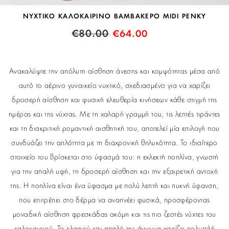
ΝΥΧΤΙΚΟ ΚΑΛΟΚΑΙΡΙΝΟ ΒΑΜΒΑΚΕΡΟ MIDI PENKY
€
80.00
€
64.00
Ανακαλύψτε την απόλυτη αίσθηση άνεσης και κομψότητας μέσα από
αυτό το αέρινο γυναικείο νυχτικό, σχεδιασμένο για να χαρίζει
δροσερή αίσθηση και φυσική ελευθερία κινήσεων κάθε στιγμή της
ημέρας και της νύχτας. Με τη χαλαρή γραμμή του, τις λεπτές τιράντες
και τη διακριτική ρομαντική αισθητική του, αποτελεί μία επιλογή που
συνδυάζει την απλότητα με τη διαχρονική θηλυκότητα. Το ιδιαίτερο
στοιχείο του βρίσκεται στο ύφασμά του: η εκλεκτή ποπλίνα, γνωστή
για την απαλή υφή, τη δροσερή αίσθηση και την εξαιρετική αντοχή
της. Η ποπλίνα είναι ένα ύφασμα με πολύ λεπτή και πυκνή ύφανση,
που επιτρέπει στο δέρμα να αναπνέει φυσικά, προσφέροντας
μοναδική αίσθηση φρεσκάδας ακόμη και τις πιο ζεστές νύχτες του