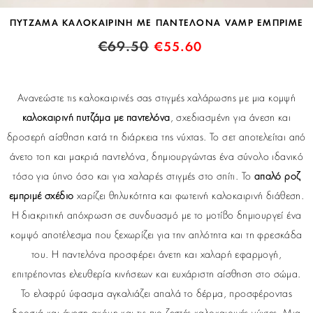
ΠΥΤΖΑΜΑ ΚΑΛΟΚΑΙΡΙΝΗ ΜΕ ΠΑΝΤΕΛΟΝΑ VAMP ΕΜΠΡΙΜΕ
€
69.50
€
55.60
Ανανεώστε τις καλοκαιρινές σας στιγμές χαλάρωσης με μια κομψή
καλοκαιρινή πυτζάμα με παντελόνα
, σχεδιασμένη για άνεση και
δροσερή αίσθηση κατά τη διάρκεια της νύχτας. Το σετ αποτελείται από
άνετο τοπ και μακριά παντελόνα, δημιουργώντας ένα σύνολο ιδανικό
τόσο για ύπνο όσο και για χαλαρές στιγμές στο σπίτι. Το
απαλό ροζ
εμπριμέ σχέδιο
χαρίζει θηλυκότητα και φωτεινή καλοκαιρινή διάθεση.
Η διακριτική απόχρωση σε συνδυασμό με το μοτίβο δημιουργεί ένα
κομψό αποτέλεσμα που ξεχωρίζει για την απλότητα και τη φρεσκάδα
του. Η παντελόνα προσφέρει άνετη και χαλαρή εφαρμογή,
επιτρέποντας ελευθερία κινήσεων και ευχάριστη αίσθηση στο σώμα.
Το ελαφρύ ύφασμα αγκαλιάζει απαλά το δέρμα, προσφέροντας