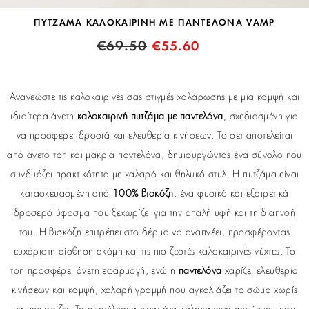
ΠΥΤΖΑΜΑ ΚΑΛΟΚΑΙΡΙΝΗ ΜΕ ΠΑΝΤΕΛΟΝΑ VAMP
€
69.50
€
55.60
Ανανεώστε τις καλοκαιρινές σας στιγμές χαλάρωσης με μια κομψή και
ιδιαίτερα άνετη
καλοκαιρινή πυτζάμα με παντελόνα
, σχεδιασμένη για
να προσφέρει δροσιά και ελευθερία κινήσεων. Το σετ αποτελείται
από άνετο τοπ και μακριά παντελόνα, δημιουργώντας ένα σύνολο που
συνδυάζει πρακτικότητα με χαλαρό και θηλυκό στυλ. Η πυτζάμα είναι
κατασκευασμένη από
100% βισκόζη
, ένα φυσικό και εξαιρετικά
δροσερό ύφασμα που ξεχωρίζει για την απαλή υφή και τη διαπνοή
του. Η βισκόζη επιτρέπει στο δέρμα να αναπνέει, προσφέροντας
ευχάριστη αίσθηση ακόμη και τις πιο ζεστές καλοκαιρινές νύχτες. Το
τοπ προσφέρει άνετη εφαρμογή, ενώ η
παντελόνα
χαρίζει ελευθερία
κινήσεων και κομψή, χαλαρή γραμμή που αγκαλιάζει το σώμα χωρίς